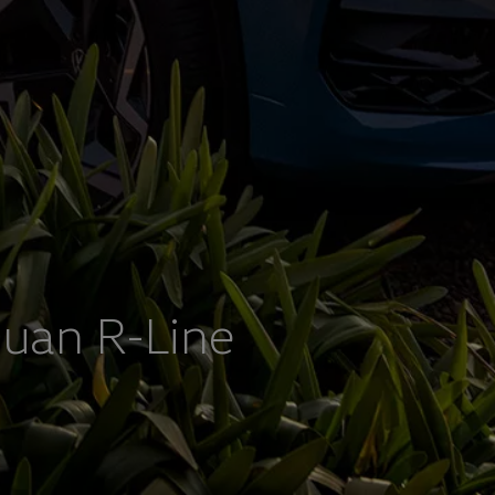
so com o futuro
uan R-Line