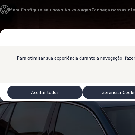
Modelos 0 km e Configurador
Menu
Configure seu novo Volkswagen
Conheça nossas ofe
Compare os modelos
Recall
Esportivos VW
Vendas diretas
Conteúdo
Volks Agro
Rodapé
principal
Encontre uma concessionária
Padrão Volks de segurança
Feirão dos Feirões
ID.4
Para otimizar sua experiência durante a navegação, faz
ID.Buzz
Polo Track
Tera
Golf GTI
Serviços, Peças e Acessórios
Acessórios originais VW
Aceitar todos
Gerenciar Cooki
Peças VW
Revisões Volkswagen
Recall VW
Takata airbag product safety recall
Manuais e Garantia
Agendamento de Serviços
Blindagem Vale+
Reparador Volkswagen