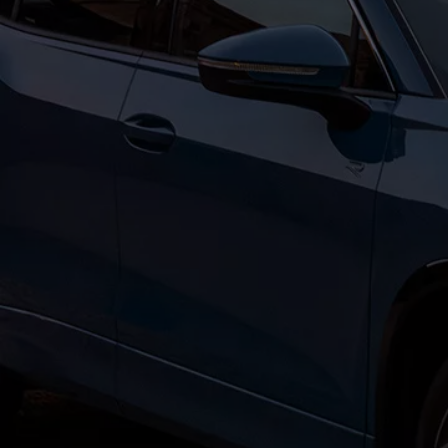
Bikes Volkswagen
Atualização de mapas
Volkswagen Collection
Programa de rotulagem veicular de segurança
Eletropostos
Atendimento elétrico
Marca e Experiência
Brasil
SUVs 5 Estrelas
Nossa marca, sua paixão
Padrão Volks de Segurança
Diversidade e inclusão
Treinamentos para Reparadores
Responsabilidade Corporativa
Governança Corporativa
Porto Paranaguá – Serviços Logísticos Volksw
Política de Saúde e Segurança Ocupacional
Sistema de Gestão de Compliance Ambiental e 
Veja a página de Responsabilidade Corporativa
Tecnologia Volks
Motores TSI
VW Play
Padrão Volks de Segurança
Carro Conectado
Sustentabilidade