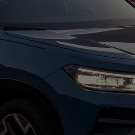
agen
de Energia - SGCAE