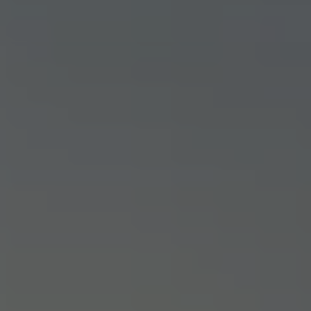
Bikes Volkswagen
Atualização de mapas
Volkswagen Collection
Programa de rotulagem veicular de segurança
Eletropostos
Atendimento elétrico
Marca e Experiência
Brasil
SUVs 5 Estrelas
Nossa marca, sua paixão
Padrão Volks de Segurança
Diversidade e inclusão
Treinamentos para Reparadores
Responsabilidade Corporativa
Governança Corporativa
Porto Paranaguá – Serviços Logísticos Volksw
Política de Saúde e Segurança Ocupacional
Sistema de Gestão de Compliance Ambiental e 
Veja a página de Responsabilidade Corporativa
Tecnologia Volks
Motores TSI
VW Play
Padrão Volks de Segurança
Carro Conectado
Sustentabilidade