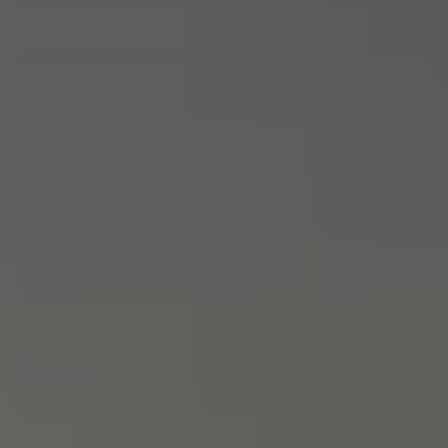
Relatório de Sustentabilidade 2025
Relatório de Sustentabilidade 2024
Sustainable-Linked Loan
Tabela de Níveis de Ruído Estático
Relatório de Sustentabilidade VW | Compromis
Clubes e associações
Recursos Humanos
Talento Design
Programa de visitas VW
Informações Legais
Aviso de Privacidade
Política de Cookies
Ofertas Volkswagen 0 km
Vendas e Finanças VWFS
VW Financial Services
Vendas Corporativas
Rural
Busca de Concessionarias