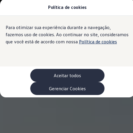
Política de cookies
Modelos 0 km e Configurador
Compare os modelos
Recall
Esportivos VW
Para otimizar sua experiência durante a navegação,
Conteúdo
Vendas diretas
Rodapé
principal
Volks Agro
fazemos uso de cookies. Ao continuar no site, consideramos
Encontre uma concessionária
que você está de acordo com nossa
Política de cookies
Padrão Volks de segurança
Feirão dos Feirões
ID.4
ID.Buzz
Polo Track
Tera
Aceitar todos
Golf GTI
Serviços, Peças e Acessórios
Acessórios originais VW
Gerenciar Cookies
Peças VW
Revisões Volkswagen
Recall VW
Takata airbag product safety recall
Manuais e Garantia
Agendamento de Serviços
Blindagem Vale+
Reparador Volkswagen