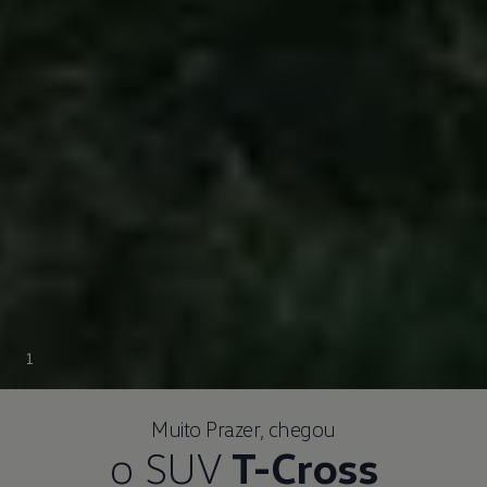
1
Muito Prazer, chegou
o SUV
T-Cross