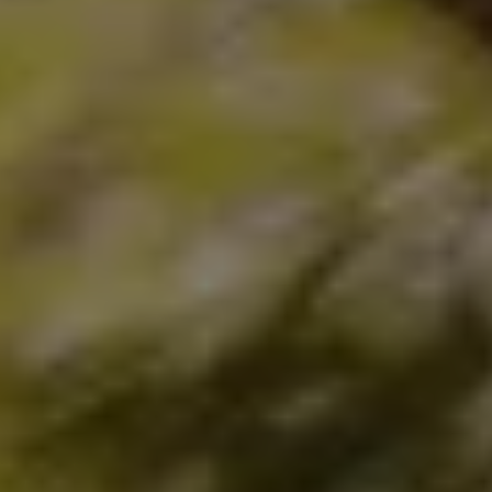
Relatório de Sustentabilidade 2025
Relatório de Sustentabilidade 2024
Sustainable-Linked Loan
Tabela de Níveis de Ruído Estático
Relatório de Sustentabilidade VW | Compromis
Clubes e associações
Recursos Humanos
Talento Design
Programa de visitas VW
Informações Legais
Aviso de Privacidade
Política de Cookies
Ofertas Volkswagen 0 km
Vendas e Finanças VWFS
VW Financial Services
Vendas Corporativas
Rural
Busca de Concessionarias