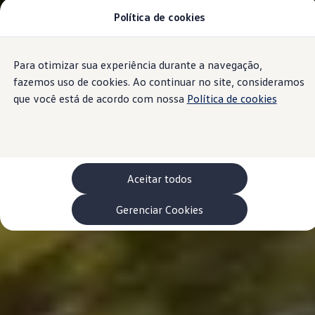
Política de cookies
Modelos 0 km e Configurador
Compare os modelos
Recall
Esportivos VW
Para otimizar sua experiência durante a navegação,
Conteúdo
Vendas diretas
Rodapé
principal
Volks Agro
fazemos uso de cookies. Ao continuar no site, consideramos
Encontre uma concessionária
que você está de acordo com nossa
Política de cookies
Padrão Volks de segurança
Feirão dos Feirões
ID.4
ID.Buzz
Polo Track
Tera
Aceitar todos
Golf GTI
Serviços, Peças e Acessórios
Acessórios originais VW
Gerenciar Cookies
Peças VW
Revisões Volkswagen
Recall VW
Takata airbag product safety recall
Manuais e Garantia
Agendamento de Serviços
Blindagem Vale+
Reparador Volkswagen