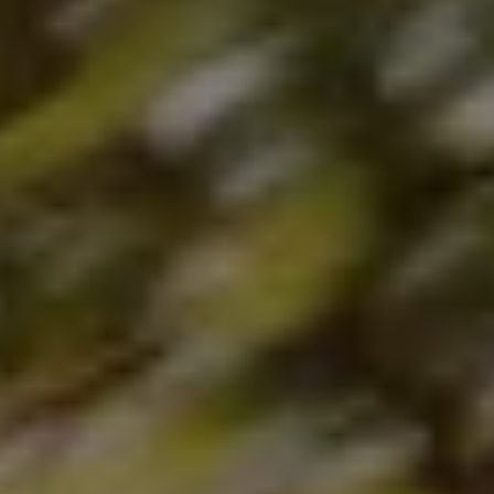
Bikes Volkswagen
Atualização de mapas
Volkswagen Collection
Programa de rotulagem veicular de segurança
Eletropostos
Atendimento elétrico
Marca e Experiência
Brasil
SUVs 5 Estrelas
Nossa marca, sua paixão
Padrão Volks de Segurança
Diversidade e inclusão
Treinamentos para Reparadores
Responsabilidade Corporativa
Governança Corporativa
Porto Paranaguá – Serviços Logísticos Volksw
Política de Saúde e Segurança Ocupacional
Sistema de Gestão de Compliance Ambiental e 
Veja a página de Responsabilidade Corporativa
Tecnologia Volks
Motores TSI
VW Play
Padrão Volks de Segurança
Carro Conectado
Sustentabilidade