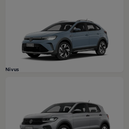
Relatório de Sustentabilidade 2025
Relatório de Sustentabilidade 2024
Sustainable-Linked Loan
Tabela de Níveis de Ruído Estático
Relatório de Sustentabilidade VW | Compromis
Clubes e associações
Recursos Humanos
Talento Design
Programa de visitas VW
Informações Legais
Aviso de Privacidade
Política de Cookies
Ofertas Volkswagen 0 km
Nivus
Vendas e Finanças VWFS
VW Financial Services
Vendas Corporativas
Rural
Busca de Concessionarias