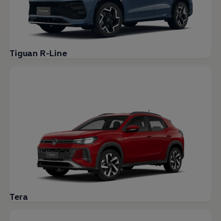
Bikes Volkswagen
Atualização de mapas
Volkswagen Collection
Programa de rotulagem veicular de segurança
Eletropostos
Atendimento elétrico
Tiguan R-Line
Marca e Experiência
Brasil
SUVs 5 Estrelas
Nossa marca, sua paixão
Padrão Volks de Segurança
Diversidade e inclusão
Treinamentos para Reparadores
Responsabilidade Corporativa
Governança Corporativa
Porto Paranaguá – Serviços Logísticos Volksw
Política de Saúde e Segurança Ocupacional
Sistema de Gestão de Compliance Ambiental e 
Veja a página de Responsabilidade Corporativa
Tecnologia Volks
Motores TSI
VW Play
Tera
Padrão Volks de Segurança
Carro Conectado
Sustentabilidade