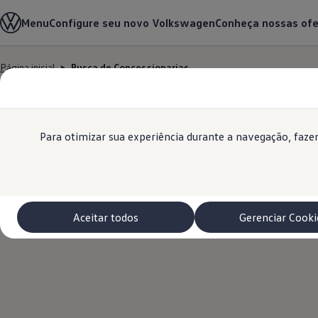
Modelos 0 km e Configurador
Menu
Configure seu novo Volkswagen
Conheça nossas ofe
Compare os modelos
Recall
Esportivos VW
Página inicial
Busca de Concessionarias
Vendas diretas
Conteúdo
Volks Agro
Rodapé
principal
Encontre uma concessionária
Padrão Volks de segurança
Feirão dos Feirões
ID.4
Para otimizar sua experiência durante a navegação, faz
ID.Buzz
B
Polo Track
Tera
Golf GTI
Serviços, Peças e Acessórios
Acessórios originais VW
Aceitar todos
Gerenciar Cooki
Peças VW
Revisões Volkswagen
Recall VW
Takata airbag product safety recall
Manuais e Garantia
Agendamento de Serviços
Blindagem Vale+
Reparador Volkswagen