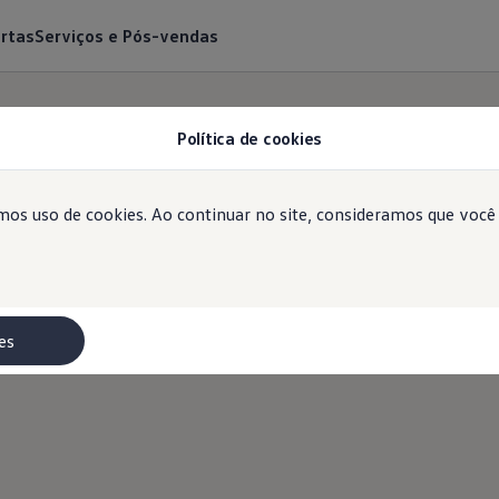
rtas
Serviços e Pós-vendas
Política de cookies
emos uso de cookies. Ao continuar no site, consideramos que voc
usca de
Concessionári
Encontre seu ponto oficial de Vendas e Serviços
es