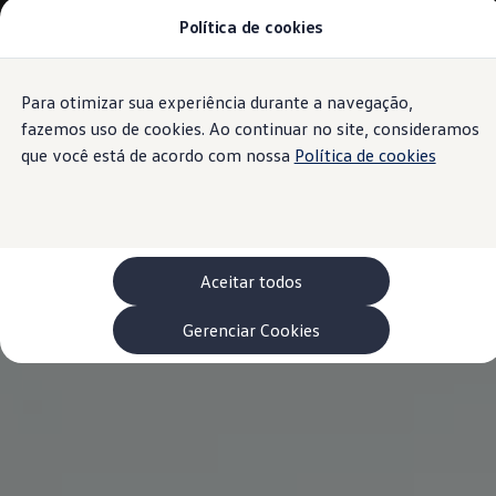
Política de cookies
Modelos 0 km e Configurador
Compare os modelos
Recall
Esportivos VW
Para otimizar sua experiência durante a navegação,
Conteúdo
Vendas diretas
Rodapé
principal
Volks Agro
fazemos uso de cookies. Ao continuar no site, consideramos
Encontre uma concessionária
que você está de acordo com nossa
Política de cookies
Padrão Volks de segurança
Feirão dos Feirões
ID.4
ID.Buzz
Polo Track
Tera
Aceitar todos
Golf GTI
Serviços, Peças e Acessórios
Acessórios originais VW
Gerenciar Cookies
Peças VW
Revisões Volkswagen
Recall VW
Takata airbag product safety recall
Manuais e Garantia
Agendamento de Serviços
Blindagem Vale+
Reparador Volkswagen