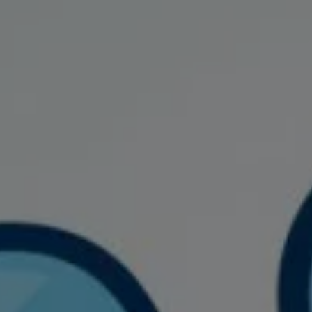
Relatório de Sustentabilidade 2025
Relatório de Sustentabilidade 2024
Sustainable-Linked Loan
Tabela de Níveis de Ruído Estático
Relatório de Sustentabilidade VW | Compromis
Clubes e associações
Recursos Humanos
Talento Design
Programa de visitas VW
Informações Legais
Aviso de Privacidade
Política de Cookies
Ofertas Volkswagen 0 km
Vendas e Finanças VWFS
VW Financial Services
Vendas Corporativas
Rural
Busca de Concessionarias