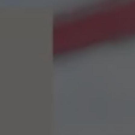
Bikes Volkswagen
Atualização de mapas
Volkswagen Collection
Programa de rotulagem veicular de segurança
Eletropostos
Atendimento elétrico
Marca e Experiência
Brasil
SUVs 5 Estrelas
Nossa marca, sua paixão
Padrão Volks de Segurança
Diversidade e inclusão
Treinamentos para Reparadores
Responsabilidade Corporativa
Governança Corporativa
Porto Paranaguá – Serviços Logísticos Volksw
Política de Saúde e Segurança Ocupacional
Sistema de Gestão de Compliance Ambiental e 
Veja a página de Responsabilidade Corporativa
Tecnologia Volks
Motores TSI
VW Play
Padrão Volks de Segurança
Carro Conectado
Sustentabilidade