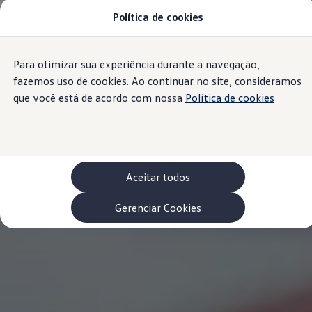
Política de cookies
Modelos 0 km e Configurador
Compare os modelos
Recall
Esportivos VW
Para otimizar sua experiência durante a navegação,
Conteúdo
Vendas diretas
Rodapé
principal
Volks Agro
fazemos uso de cookies. Ao continuar no site, consideramos
Encontre uma concessionária
que você está de acordo com nossa
Política de cookies
Padrão Volks de segurança
Feirão dos Feirões
ID.4
ID.Buzz
Polo Track
Tera
Aceitar todos
Golf GTI
Serviços, Peças e Acessórios
Acessórios originais VW
Gerenciar Cookies
Peças VW
Revisões Volkswagen
Recall VW
Takata airbag product safety recall
Manuais e Garantia
Agendamento de Serviços
Blindagem Vale+
Reparador Volkswagen