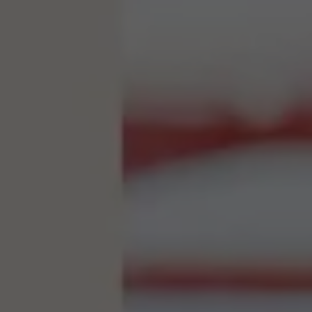
Relatório de Sustentabilidade 2025
Relatório de Sustentabilidade 2024
Sustainable-Linked Loan
Tabela de Níveis de Ruído Estático
Relatório de Sustentabilidade VW | Compromis
Clubes e associações
Recursos Humanos
Talento Design
Programa de visitas VW
Informações Legais
Aviso de Privacidade
Política de Cookies
Ofertas Volkswagen 0 km
Vendas e Finanças VWFS
VW Financial Services
Vendas Corporativas
Rural
Busca de Concessionarias