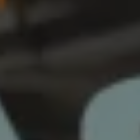
Relatório de Sustentabilidade 2025
Relatório de Sustentabilidade 2024
Sustainable-Linked Loan
Tabela de Níveis de Ruído Estático
Relatório de Sustentabilidade VW | Compromis
Clubes e associações
Recursos Humanos
Talento Design
Programa de visitas VW
Informações Legais
Aviso de Privacidade
Política de Cookies
Ofertas Volkswagen 0 km
Vendas e Finanças VWFS
VW Financial Services
Vendas Corporativas
Rural
Busca de Concessionarias