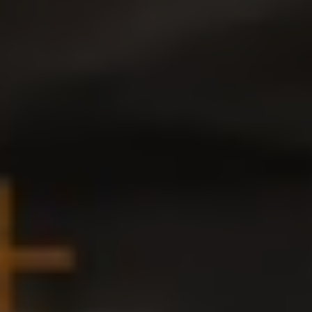
Bikes Volkswagen
Atualização de mapas
Volkswagen Collection
Programa de rotulagem veicular de segurança
Eletropostos
Atendimento elétrico
Marca e Experiência
Brasil
SUVs 5 Estrelas
Nossa marca, sua paixão
Padrão Volks de Segurança
Diversidade e inclusão
Treinamentos para Reparadores
Responsabilidade Corporativa
Governança Corporativa
Porto Paranaguá – Serviços Logísticos Volksw
Política de Saúde e Segurança Ocupacional
Sistema de Gestão de Compliance Ambiental e 
Veja a página de Responsabilidade Corporativa
Tecnologia Volks
Motores TSI
VW Play
Padrão Volks de Segurança
Carro Conectado
Sustentabilidade