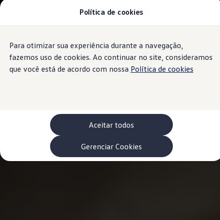
Política de cookies
Modelos 0 km e Configurador
Compare os modelos
Recall
Esportivos VW
Para otimizar sua experiência durante a navegação,
Conteúdo
Vendas diretas
Rodapé
principal
Volks Agro
fazemos uso de cookies. Ao continuar no site, consideramos
Encontre uma concessionária
que você está de acordo com nossa
Política de cookies
Padrão Volks de segurança
Feirão dos Feirões
ID.4
ID.Buzz
Polo Track
Tera
Aceitar todos
Golf GTI
Serviços, Peças e Acessórios
Acessórios originais VW
Gerenciar Cookies
Peças VW
Revisões Volkswagen
Recall VW
Takata airbag product safety recall
Manuais e Garantia
Agendamento de Serviços
Blindagem Vale+
Reparador Volkswagen