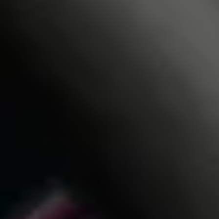
Relatório de Sustentabilidade 2025
Relatório de Sustentabilidade 2024
Sustainable-Linked Loan
Tabela de Níveis de Ruído Estático
Relatório de Sustentabilidade VW | Compromis
Clubes e associações
Recursos Humanos
Talento Design
Programa de visitas VW
Informações Legais
Aviso de Privacidade
Política de Cookies
Ofertas Volkswagen 0 km
Vendas e Finanças VWFS
VW Financial Services
Vendas Corporativas
Rural
Busca de Concessionarias