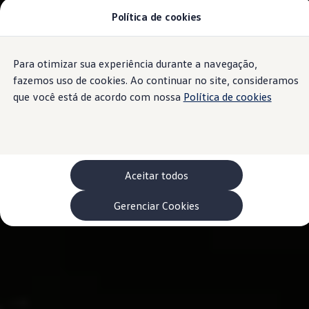
Política de cookies
Modelos 0 km e Configurador
Compare os modelos
Recall
Esportivos VW
Para otimizar sua experiência durante a navegação,
Conteúdo
Vendas diretas
Rodapé
principal
Volks Agro
fazemos uso de cookies. Ao continuar no site, consideramos
Encontre uma concessionária
que você está de acordo com nossa
Política de cookies
Padrão Volks de segurança
Feirão dos Feirões
ID.4
ID.Buzz
Polo Track
Tera
Aceitar todos
Golf GTI
Serviços, Peças e Acessórios
Acessórios originais VW
Gerenciar Cookies
Peças VW
Revisões Volkswagen
Recall VW
Takata airbag product safety recall
Manuais e Garantia
Agendamento de Serviços
Blindagem Vale+
Reparador Volkswagen