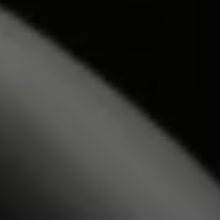
Bikes Volkswagen
Atualização de mapas
Volkswagen Collection
Programa de rotulagem veicular de segurança
Eletropostos
Atendimento elétrico
Marca e Experiência
Brasil
SUVs 5 Estrelas
Nossa marca, sua paixão
Padrão Volks de Segurança
Diversidade e inclusão
Treinamentos para Reparadores
Responsabilidade Corporativa
Governança Corporativa
Porto Paranaguá – Serviços Logísticos Volksw
Política de Saúde e Segurança Ocupacional
Sistema de Gestão de Compliance Ambiental e 
Veja a página de Responsabilidade Corporativa
Tecnologia Volks
Motores TSI
VW Play
Padrão Volks de Segurança
Carro Conectado
Sustentabilidade