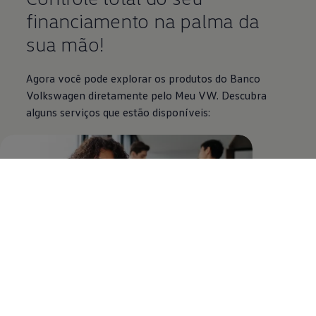
financiamento na palma da
sua mão!
Agora você pode explorar os produtos do Banco
Volkswagen
diretamente pelo Meu VW. Descubra
alguns serviços que estão disponíveis:
Gestão simplificada