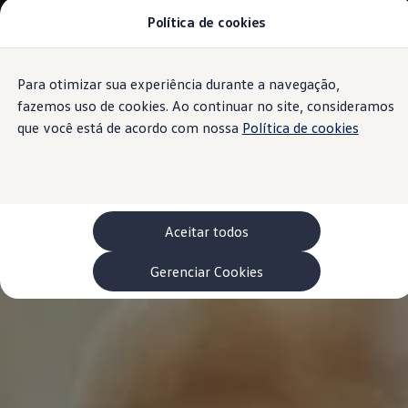
Política de cookies
Modelos 0 km e Configurador
Compare os modelos
Recall
Esportivos VW
Para otimizar sua experiência durante a navegação,
Conteúdo
Vendas diretas
Rodapé
principal
Volks Agro
fazemos uso de cookies. Ao continuar no site, consideramos
Encontre uma concessionária
que você está de acordo com nossa
Política de cookies
Padrão Volks de segurança
Feirão dos Feirões
ID.4
ID.Buzz
Polo Track
Tera
Aceitar todos
Golf GTI
Serviços, Peças e Acessórios
Acessórios originais VW
Gerenciar Cookies
Peças VW
Revisões Volkswagen
Recall VW
Takata airbag product safety recall
Manuais e Garantia
Agendamento de Serviços
Blindagem Vale+
Reparador Volkswagen