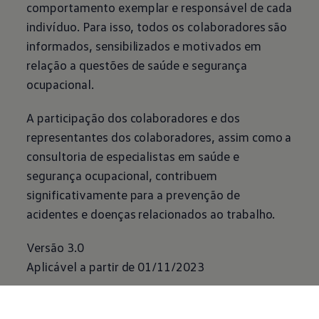
comportamento exemplar e responsável de cada
indivíduo. Para isso, todos os colaboradores são
informados, sensibilizados e motivados em
relação a questões de saúde e segurança
ocupacional.
A participação dos colaboradores e dos
representantes dos colaboradores, assim como a
consultoria de especialistas em saúde e
segurança ocupacional, contribuem
significativamente para a prevenção de
acidentes e doenças relacionados ao trabalho.
Versão 3.0
Aplicável a partir de 01/11/2023