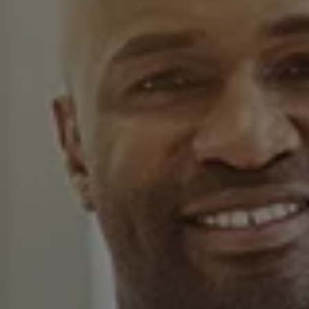
Bikes Volkswagen
Atualização de mapas
Volkswagen Collection
Programa de rotulagem veicular de segurança
Eletropostos
Atendimento elétrico
Marca e Experiência
Brasil
SUVs 5 Estrelas
Nossa marca, sua paixão
Padrão Volks de Segurança
Diversidade e inclusão
Treinamentos para Reparadores
Responsabilidade Corporativa
Governança Corporativa
Porto Paranaguá – Serviços Logísticos Volksw
Política de Saúde e Segurança Ocupacional
Sistema de Gestão de Compliance Ambiental e 
Veja a página de Responsabilidade Corporativa
Tecnologia Volks
Motores TSI
VW Play
Padrão Volks de Segurança
Carro Conectado
Sustentabilidade