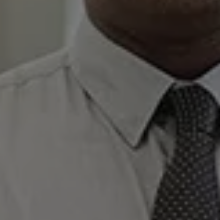
Relatório de Sustentabilidade 2025
Relatório de Sustentabilidade 2024
Sustainable-Linked Loan
Tabela de Níveis de Ruído Estático
Relatório de Sustentabilidade VW | Compromis
Clubes e associações
Recursos Humanos
Talento Design
Programa de visitas VW
Informações Legais
Aviso de Privacidade
Política de Cookies
Ofertas Volkswagen 0 km
Vendas e Finanças VWFS
VW Financial Services
Vendas Corporativas
Rural
Busca de Concessionarias