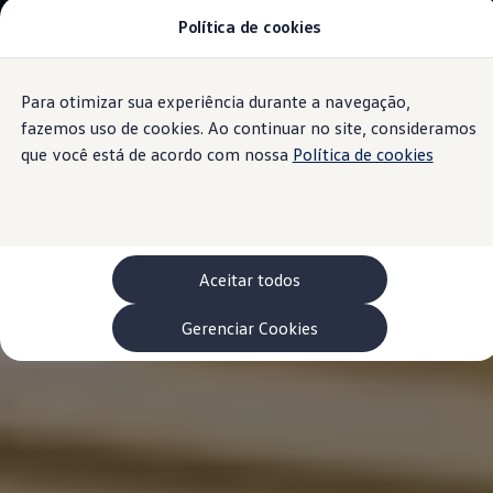
Política de cookies
Modelos 0 km e Configurador
Compare os modelos
Recall
Esportivos VW
Para otimizar sua experiência durante a navegação,
Conteúdo
Vendas diretas
Rodapé
principal
Volks Agro
fazemos uso de cookies. Ao continuar no site, consideramos
Encontre uma concessionária
que você está de acordo com nossa
Política de cookies
Padrão Volks de segurança
Feirão dos Feirões
ID.4
ID.Buzz
Polo Track
Tera
Aceitar todos
Golf GTI
Serviços, Peças e Acessórios
Acessórios originais VW
Gerenciar Cookies
Peças VW
Revisões Volkswagen
Recall VW
Takata airbag product safety recall
Manuais e Garantia
Agendamento de Serviços
Blindagem Vale+
Reparador Volkswagen