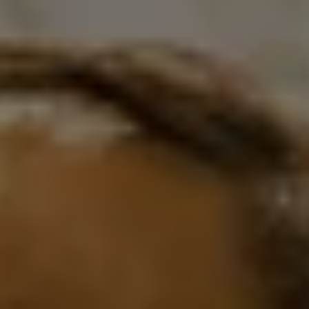
Relatório de Sustentabilidade 2025
Relatório de Sustentabilidade 2024
Sustainable-Linked Loan
Tabela de Níveis de Ruído Estático
Relatório de Sustentabilidade VW | Compromis
Clubes e associações
Recursos Humanos
Talento Design
Programa de visitas VW
Informações Legais
Aviso de Privacidade
Política de Cookies
Ofertas Volkswagen 0 km
Vendas e Finanças VWFS
VW Financial Services
Vendas Corporativas
Rural
Busca de Concessionarias