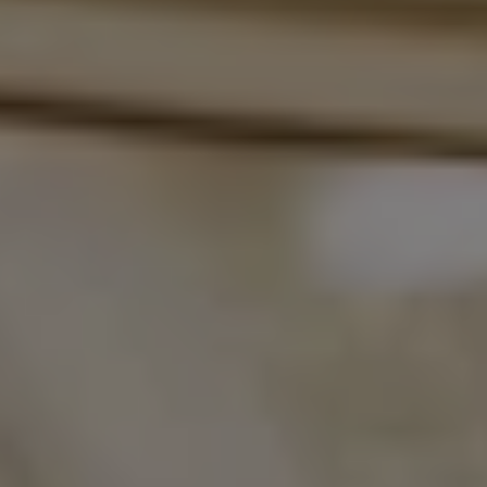
Bikes Volkswagen
Atualização de mapas
Volkswagen Collection
Programa de rotulagem veicular de segurança
Eletropostos
Atendimento elétrico
Marca e Experiência
Brasil
SUVs 5 Estrelas
Nossa marca, sua paixão
Padrão Volks de Segurança
Diversidade e inclusão
Treinamentos para Reparadores
Responsabilidade Corporativa
Governança Corporativa
Porto Paranaguá – Serviços Logísticos Volksw
Política de Saúde e Segurança Ocupacional
Sistema de Gestão de Compliance Ambiental e 
Veja a página de Responsabilidade Corporativa
Tecnologia Volks
Motores TSI
VW Play
Padrão Volks de Segurança
Carro Conectado
Sustentabilidade