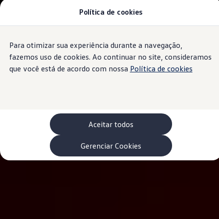
Política de cookies
Modelos 0 km e Configurador
Compare os modelos
Recall
Esportivos VW
Para otimizar sua experiência durante a navegação,
Conteúdo
Vendas diretas
Rodapé
principal
Volks Agro
fazemos uso de cookies. Ao continuar no site, consideramos
Encontre uma concessionária
que você está de acordo com nossa
Política de cookies
Padrão Volks de segurança
Feirão dos Feirões
ID.4
ID.Buzz
Polo Track
Tera
Aceitar todos
Golf GTI
Serviços, Peças e Acessórios
Acessórios originais VW
Gerenciar Cookies
Peças VW
Revisões Volkswagen
Recall VW
Takata airbag product safety recall
Manuais e Garantia
Agendamento de Serviços
Blindagem Vale+
Reparador Volkswagen