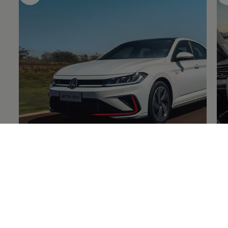
Exterior
Int
Na dianteira, a grade em colmeia e o para-choque
Por
redesenhado dão o tom esportivo, acentuado pela
mu
nova assinatura de LED. Na traseira, a saída de
esp
escapamento dupla, as novas lanternas e a barra
co