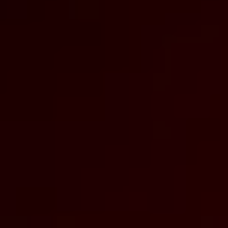
Relatório de Sustentabilidade 2025
Relatório de Sustentabilidade 2024
Sustainable-Linked Loan
Tabela de Níveis de Ruído Estático
Relatório de Sustentabilidade VW | Compromis
Clubes e associações
Recursos Humanos
Talento Design
Programa de visitas VW
Informações Legais
Aviso de Privacidade
Política de Cookies
Ofertas Volkswagen 0 km
Vendas e Finanças VWFS
VW Financial Services
Vendas Corporativas
Rural
Busca de Concessionarias