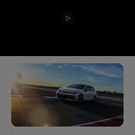
--:--
Remaining time, --: