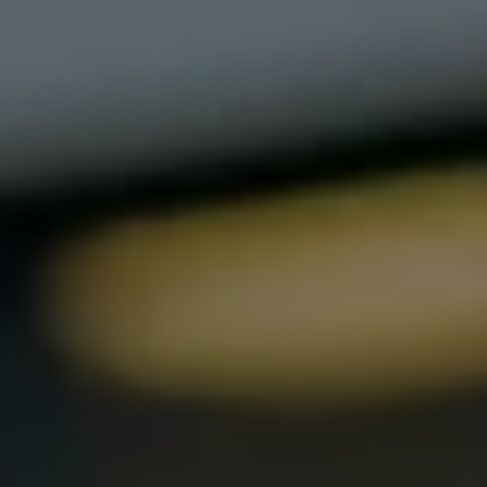
Bikes Volkswagen
Atualização de mapas
Volkswagen Collection
Programa de rotulagem veicular de segurança
Eletropostos
Atendimento elétrico
Marca e Experiência
Brasil
SUVs 5 Estrelas
Nossa marca, sua paixão
Padrão Volks de Segurança
Diversidade e inclusão
Treinamentos para Reparadores
Responsabilidade Corporativa
Governança Corporativa
Porto Paranaguá – Serviços Logísticos Volksw
Política de Saúde e Segurança Ocupacional
Sistema de Gestão de Compliance Ambiental e 
Veja a página de Responsabilidade Corporativa
Tecnologia Volks
Motores TSI
VW Play
Padrão Volks de Segurança
Carro Conectado
Sustentabilidade