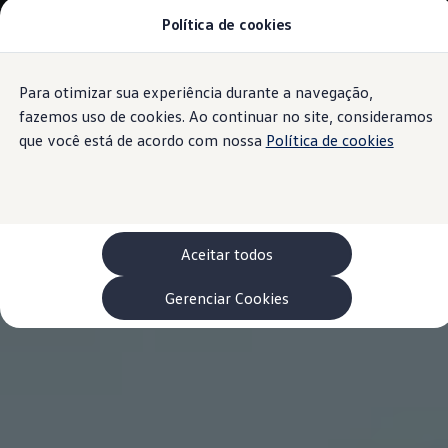
Política de cookies
Modelos 0 km e Configurador
Compare os modelos
Recall
Esportivos VW
Para otimizar sua experiência durante a navegação,
Conteúdo
Vendas diretas
Rodapé
principal
Volks Agro
fazemos uso de cookies. Ao continuar no site, consideramos
Encontre uma concessionária
que você está de acordo com nossa
Política de cookies
Padrão Volks de segurança
Feirão dos Feirões
ID.4
ID.Buzz
Polo Track
Tera
Aceitar todos
Golf GTI
Serviços, Peças e Acessórios
Acessórios originais VW
Gerenciar Cookies
Peças VW
Revisões Volkswagen
Recall VW
Takata airbag product safety recall
Manuais e Garantia
Agendamento de Serviços
Blindagem Vale+
Reparador Volkswagen