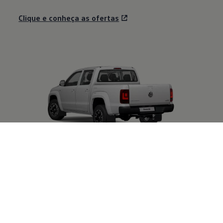
Clique e conheça as ofertas
Governo
Ótima relação custo-benefício e excelente
durabilidade. Encontre o carro certo para suas
demandas governamentais.