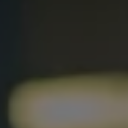
Relatório de Sustentabilidade 2025
Relatório de Sustentabilidade 2024
Sustainable-Linked Loan
Tabela de Níveis de Ruído Estático
Relatório de Sustentabilidade VW | Compromis
Clubes e associações
Recursos Humanos
Talento Design
Programa de visitas VW
Informações Legais
Aviso de Privacidade
Política de Cookies
Ofertas Volkswagen 0 km
Vendas e Finanças VWFS
VW Financial Services
Vendas Corporativas
Rural
Busca de Concessionarias