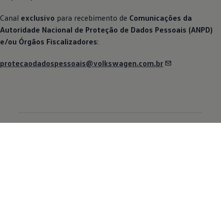
Canal
exclusivo
para recebimento de
Comunicações da
Autoridade Nacional de Proteção de Dados Pessoais (ANPD)
e/ou Órgãos Fiscalizadores
:
protecaodadospessoais@volkswagen.com.br
Sobre a Volkswagen
Volkswagen do Brasil
Fundação Grupo Volkswagen
Loja da Fundação
Recursos Humanos
Diversidade e Inclusão
Sustentabilidade