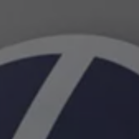
Relatório de Sustentabilidade 2025
Relatório de Sustentabilidade 2024
Sustainable-Linked Loan
Tabela de Níveis de Ruído Estático
Relatório de Sustentabilidade VW | Compromis
Clubes e associações
Recursos Humanos
Talento Design
Programa de visitas VW
Informações Legais
Aviso de Privacidade
Política de Cookies
Ofertas Volkswagen 0 km
Vendas e Finanças VWFS
VW Financial Services
Vendas Corporativas
Rural
Busca de Concessionarias