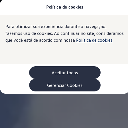
Política de cookies
Modelos 0 km e Configurador
Compare os modelos
Recall
Esportivos VW
Para otimizar sua experiência durante a navegação,
Conteúdo
Vendas diretas
Rodapé
principal
Volks Agro
fazemos uso de cookies. Ao continuar no site, consideramos
Encontre uma concessionária
que você está de acordo com nossa
Política de cookies
Padrão Volks de segurança
Feirão dos Feirões
ID.4
ID.Buzz
Polo Track
Tera
Aceitar todos
Golf GTI
Serviços, Peças e Acessórios
Acessórios originais VW
Gerenciar Cookies
Peças VW
Revisões Volkswagen
Recall VW
Takata airbag product safety recall
Manuais e Garantia
Agendamento de Serviços
Blindagem Vale+
Reparador Volkswagen