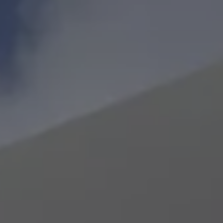
Bikes Volkswagen
Atualização de mapas
Volkswagen Collection
Programa de rotulagem veicular de segurança
Eletropostos
Atendimento elétrico
Marca e Experiência
Brasil
SUVs 5 Estrelas
Nossa marca, sua paixão
Padrão Volks de Segurança
Diversidade e inclusão
Treinamentos para Reparadores
Responsabilidade Corporativa
Governança Corporativa
Porto Paranaguá – Serviços Logísticos Volksw
Política de Saúde e Segurança Ocupacional
Sistema de Gestão de Compliance Ambiental e 
Veja a página de Responsabilidade Corporativa
Tecnologia Volks
Motores TSI
VW Play
Padrão Volks de Segurança
Carro Conectado
Sustentabilidade