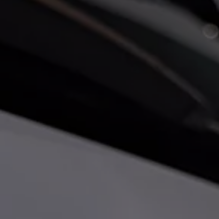
Bikes Volkswagen
Atualização de mapas
Volkswagen Collection
Programa de rotulagem veicular de segurança
Eletropostos
Atendimento elétrico
Marca e Experiência
Brasil
SUVs 5 Estrelas
Nossa marca, sua paixão
Padrão Volks de Segurança
Diversidade e inclusão
Treinamentos para Reparadores
Responsabilidade Corporativa
Governança Corporativa
Porto Paranaguá – Serviços Logísticos Volksw
Política de Saúde e Segurança Ocupacional
Sistema de Gestão de Compliance Ambiental e 
Veja a página de Responsabilidade Corporativa
Tecnologia Volks
Motores TSI
VW Play
Padrão Volks de Segurança
Carro Conectado
Sustentabilidade