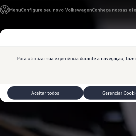
Modelos 0 km e Configurador
Menu
Configure seu novo Volkswagen
Conheça nossas ofe
Compare os modelos
Recall
Esportivos VW
Vendas diretas
Conteúdo
Volks Agro
Rodapé
principal
Encontre uma concessionária
Padrão Volks de segurança
Feirão dos Feirões
ID.4
Para otimizar sua experiência durante a navegação, faz
ID.Buzz
Polo Track
Tera
Golf GTI
Serviços, Peças e Acessórios
Acessórios originais VW
Aceitar todos
Gerenciar Cooki
Peças VW
Revisões Volkswagen
Recall VW
Takata airbag product safety recall
Manuais e Garantia
Agendamento de Serviços
Blindagem Vale+
Reparador Volkswagen