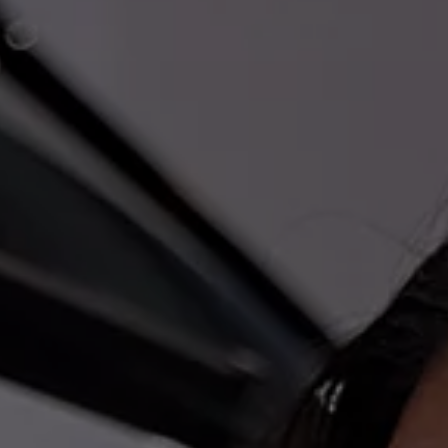
agen
de Energia - SGCAE