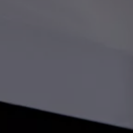
Relatório de Sustentabilidade 2025
Relatório de Sustentabilidade 2024
Sustainable-Linked Loan
Tabela de Níveis de Ruído Estático
Relatório de Sustentabilidade VW | Compromis
Clubes e associações
Recursos Humanos
Talento Design
Programa de visitas VW
Informações Legais
Aviso de Privacidade
Política de Cookies
Ofertas Volkswagen 0 km
Vendas e Finanças VWFS
VW Financial Services
Vendas Corporativas
Rural
Busca de Concessionarias