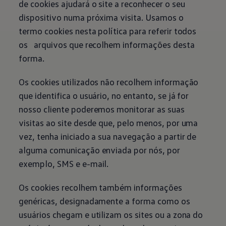
de cookies ajudará o site a reconhecer o seu
Bikes Volkswagen
Atualização de mapas
dispositivo numa próxima visita. Usamos o
Volkswagen Collection
termo cookies nesta política para referir todos
Programa de rotulagem veicular de segurança
Eletropostos
os arquivos que recolhem informações desta
Atendimento elétrico
forma.
Marca e Experiência
Brasil
SUVs 5 Estrelas
Os cookies utilizados não recolhem informação
Nossa marca, sua paixão
que identifica o usuário, no entanto, se já for
Padrão Volks de Segurança
Diversidade e inclusão
nosso cliente poderemos monitorar as suas
Treinamentos para Reparadores
visitas ao site desde que, pelo menos, por uma
Responsabilidade Corporativa
Governança Corporativa
vez, tenha iniciado a sua navegação a partir de
Porto Paranaguá – Serviços Logísticos Volksw
alguma comunicação enviada por nós, por
Política de Saúde e Segurança Ocupacional
Sistema de Gestão de Compliance Ambiental e 
exemplo, SMS e e-mail.
Veja a página de Responsabilidade Corporativa
Tecnologia Volks
Motores TSI
Os cookies recolhem também informações
VW Play
genéricas, designadamente a forma como os
Padrão Volks de Segurança
Carro Conectado
usuários chegam e utilizam os sites ou a zona do
Sustentabilidade