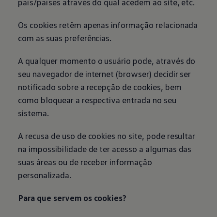
país/países através do qual acedem ao site, etc.
Relatório de Sustentabilidade 2025
Relatório de Sustentabilidade 2024
Sustainable-Linked Loan
Os cookies retêm apenas informação relacionada
Tabela de Níveis de Ruído Estático
com as suas preferências.
Relatório de Sustentabilidade VW | Compromis
Clubes e associações
Recursos Humanos
A qualquer momento o usuário pode, através do
Talento Design
seu navegador de internet (browser) decidir ser
Programa de visitas VW
Informações Legais
notificado sobre a recepção de cookies, bem
Aviso de Privacidade
como bloquear a respectiva entrada no seu
Política de Cookies
Ofertas Volkswagen 0 km
sistema.
Vendas e Finanças VWFS
VW Financial Services
A recusa de uso de cookies no site, pode resultar
Vendas Corporativas
Rural
na impossibilidade de ter acesso a algumas das
Busca de Concessionarias
suas áreas ou de receber informação
personalizada.
Para que servem os cookies?