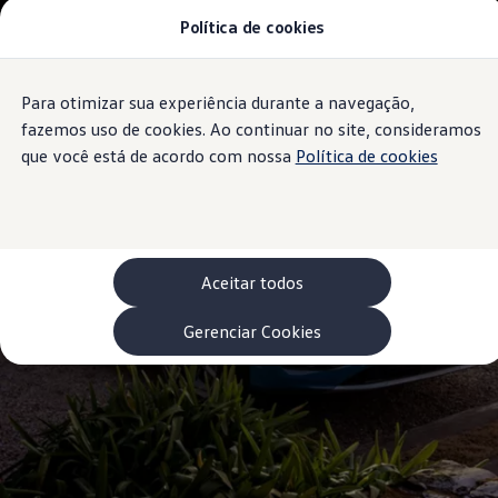
Política de cookies
Modelos 0 km e Configurador
Compare os modelos
Recall
Esportivos VW
Para otimizar sua experiência durante a navegação,
Conteúdo
Vendas diretas
Rodapé
principal
Volks Agro
fazemos uso de cookies. Ao continuar no site, consideramos
Encontre uma concessionária
que você está de acordo com nossa
Política de cookies
Padrão Volks de segurança
Feirão dos Feirões
ID.4
ID.Buzz
Polo Track
Tera
Aceitar todos
Golf GTI
Serviços, Peças e Acessórios
Acessórios originais VW
Gerenciar Cookies
Peças VW
Revisões Volkswagen
Recall VW
Takata airbag product safety recall
Manuais e Garantia
Agendamento de Serviços
Blindagem Vale+
Reparador Volkswagen