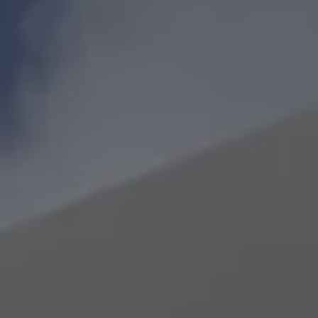
Bikes Volkswagen
Atualização de mapas
Volkswagen Collection
Programa de rotulagem veicular de segurança
Eletropostos
Atendimento elétrico
Promoção Pós-vendas em campo vale +
Marca e Experiência
Brasil
SUVs 5 Estrelas
Nossa marca, sua paixão
Padrão Volks de Segurança
Diversidade e inclusão
Treinamentos para Reparadores
Responsabilidade Corporativa
Governança Corporativa
Porto Paranaguá – Serviços Logísticos Volksw
Política de Saúde e Segurança Ocupacional
Sistema de Gestão de Compliance Ambiental e 
Veja a página de Responsabilidade Corporativa
Tecnologia Volks
Motores TSI
VW Play
Padrão Volks de Segurança
Carro Conectado