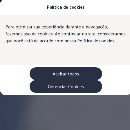
Política de cookies
Modelos 0 km e Configurador
Compare os modelos
Recall
Esportivos VW
Para otimizar sua experiência durante a navegação,
Conteúdo
Vendas diretas
Rodapé
principal
Volks Agro
fazemos uso de cookies. Ao continuar no site, consideramos
Encontre uma concessionária
que você está de acordo com nossa
Política de cookies
Padrão Volks de segurança
Feirão dos Feirões
ID.4
ID.Buzz
Polo Track
Tera
Aceitar todos
Golf GTI
Serviços, Peças e Acessórios
Acessórios originais VW
Gerenciar Cookies
Peças VW
Revisões Volkswagen
Recall VW
Takata airbag product safety recall
Manuais e Garantia
Agendamento de Serviços
Blindagem Vale+
Reparador Volkswagen