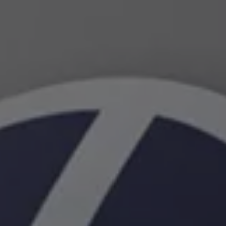
Sustentabilidade
Relatório de Sustentabilidade 2025
Relatório de Sustentabilidade 2024
Sustainable-Linked Loan
Tabela de Níveis de Ruído Estático
Relatório de Sustentabilidade VW | Compromis
Clubes e associações
Recursos Humanos
Talento Design
Programa de visitas VW
Informações Legais
Aviso de Privacidade
Política de Cookies
Ofertas Volkswagen 0 km
Vendas e Finanças VWFS
VW Financial Services
Vendas Corporativas
Rural
Busca de Concessionarias