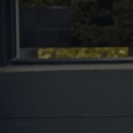
agen
de Energia - SGCAE