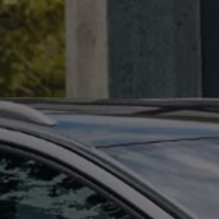
Relatório de Sustentabilidade 2025
Relatório de Sustentabilidade 2024
Sustainable-Linked Loan
Tabela de Níveis de Ruído Estático
Relatório de Sustentabilidade VW | Compromis
Clubes e associações
Recursos Humanos
Talento Design
Programa de visitas VW
Informações Legais
Aviso de Privacidade
Política de Cookies
Ofertas Volkswagen 0 km
Vendas e Finanças VWFS
VW Financial Services
Vendas Corporativas
Rural
Busca de Concessionarias