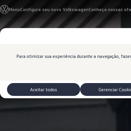
Modelos 0 km e Configurador
Menu
Configure seu novo Volkswagen
Conheça nossas ofe
Compare os modelos
Recall
Esportivos VW
Vendas diretas
Conteúdo
Volks Agro
Rodapé
principal
Encontre uma concessionária
Padrão Volks de segurança
Feirão dos Feirões
ID.4
Para otimizar sua experiência durante a navegação, faz
ID.Buzz
Polo Track
Tera
Golf GTI
Serviços, Peças e Acessórios
Acessórios originais VW
Aceitar todos
Gerenciar Cooki
Peças VW
Revisões Volkswagen
Recall VW
Takata airbag product safety recall
Manuais e Garantia
Agendamento de Serviços
Blindagem Vale+
Reparador Volkswagen