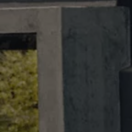
Bikes Volkswagen
Atualização de mapas
Volkswagen Collection
Programa de rotulagem veicular de segurança
Eletropostos
Atendimento elétrico
Marca e Experiência
Brasil
SUVs 5 Estrelas
Nossa marca, sua paixão
Padrão Volks de Segurança
Diversidade e inclusão
Treinamentos para Reparadores
Responsabilidade Corporativa
Governança Corporativa
Porto Paranaguá – Serviços Logísticos Volksw
Política de Saúde e Segurança Ocupacional
Sistema de Gestão de Compliance Ambiental e 
Veja a página de Responsabilidade Corporativa
Tecnologia Volks
Motores TSI
VW Play
Padrão Volks de Segurança
Carro Conectado
Sustentabilidade