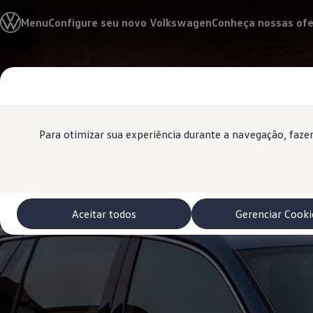
Modelos 0 km e Configurador
Menu
Configure seu novo Volkswagen
Conheça nossas ofe
Compare os modelos
Recall
Esportivos VW
Vendas diretas
Conteúdo
Volks Agro
Rodapé
principal
Encontre uma concessionária
Padrão Volks de segurança
Feirão dos Feirões
ID.4
Para otimizar sua experiência durante a navegação, faz
ID.Buzz
Polo Track
Tera
Golf GTI
Serviços, Peças e Acessórios
Acessórios originais VW
Aceitar todos
Gerenciar Cooki
Peças VW
Revisões Volkswagen
Recall VW
Takata airbag product safety recall
Manuais e Garantia
Agendamento de Serviços
Blindagem Vale+
Reparador Volkswagen