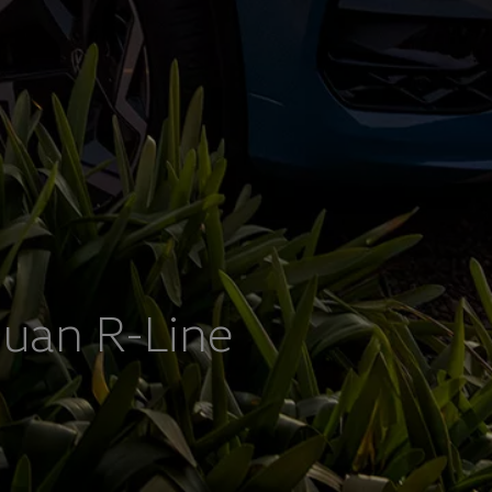
so com o futuro
uan R-Line