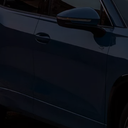
Bikes Volkswagen
Atualização de mapas
Volkswagen Collection
Programa de rotulagem veicular de segurança
Eletropostos
Atendimento elétrico
Marca e Experiência
Brasil
SUVs 5 Estrelas
Nossa marca, sua paixão
Padrão Volks de Segurança
Diversidade e inclusão
Treinamentos para Reparadores
Responsabilidade Corporativa
Governança Corporativa
Porto Paranaguá – Serviços Logísticos Volksw
Política de Saúde e Segurança Ocupacional
Sistema de Gestão de Compliance Ambiental e 
Veja a página de Responsabilidade Corporativa
Tecnologia Volks
Motores TSI
VW Play
Padrão Volks de Segurança
Carro Conectado
Sustentabilidade