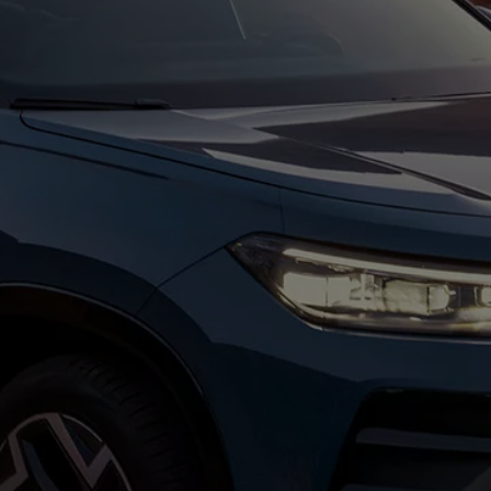
agen
de Energia - SGCAE