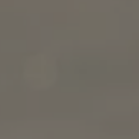
Relatório de Sustentabilidade 2025
Relatório de Sustentabilidade 2024
Sustainable-Linked Loan
Tabela de Níveis de Ruído Estático
Relatório de Sustentabilidade VW | Compromis
Clubes e associações
Recursos Humanos
Talento Design
Programa de visitas VW
Informações Legais
Aviso de Privacidade
Política de Cookies
Ofertas Volkswagen 0 km
Vendas e Finanças VWFS
VW Financial Services
Vendas Corporativas
Rural
Busca de Concessionarias