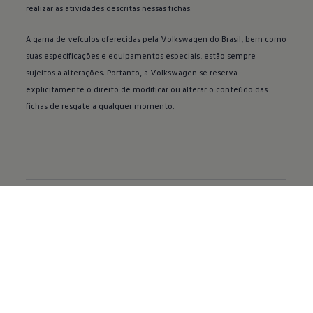
realizar as atividades descritas nessas fichas.
A gama de veículos oferecidas pela
Volkswagen
do Brasil, bem como
suas especificações e equipamentos especiais, estão sempre
sujeitos a alterações. Portanto, a
Volkswagen
se reserva
explicitamente o direito de modificar ou alterar o conteúdo das
fichas de resgate a qualquer momento.
Sobre a Volkswagen
Volkswagen do Brasil
Fundação Grupo Volkswagen
Loja da Fundação
Recursos Humanos
Diversidade e Inclusão