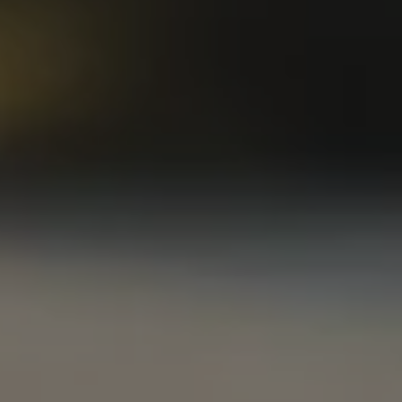
Bikes Volkswagen
Atualização de mapas
Volkswagen Collection
Programa de rotulagem veicular de segurança
Eletropostos
Atendimento elétrico
Marca e Experiência
Brasil
SUVs 5 Estrelas
Nossa marca, sua paixão
Padrão Volks de Segurança
Diversidade e inclusão
Treinamentos para Reparadores
Responsabilidade Corporativa
Governança Corporativa
Porto Paranaguá – Serviços Logísticos Volksw
Política de Saúde e Segurança Ocupacional
Sistema de Gestão de Compliance Ambiental e 
Veja a página de Responsabilidade Corporativa
Tecnologia Volks
Motores TSI
VW Play
Padrão Volks de Segurança
Carro Conectado
Sustentabilidade