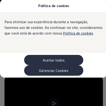
Política de cookies
Modelos 0 km e Configurador
Compare os modelos
Recall
Esportivos VW
Para otimizar sua experiência durante a navegação,
Conteúdo
Vendas diretas
Rodapé
principal
Volks Agro
fazemos uso de cookies. Ao continuar no site, consideramos
Segurança
Encontre uma concessionária
que você está de acordo com nossa
Política de cookies
Padrão Volks de segurança
Feirão dos Feirões
ID.4
ID.Buzz
Sistema de frenagem
Polo Track
Tera
Aceitar todos
Golf GTI
automática pós-colisão
Serviços, Peças e Acessórios
Acessórios originais VW
Gerenciar Cookies
Peças VW
Revisões Volkswagen
Recall VW
Takata airbag product safety recall
Manuais e Garantia
Agendamento de Serviços
Blindagem Vale+
Reparador Volkswagen