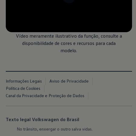
Bikes Volkswagen
Atualização de mapas
Volkswagen Collection
Programa de rotulagem veicular de segurança
--:--
Eletropostos
Remaining time, --:-
Atendimento elétrico
Marca e Experiência
Vídeo meramente ilustrativo da função, consulte a
Brasil
disponibilidade de cores e recursos para cada
SUVs 5 Estrelas
modelo.
Nossa marca, sua paixão
Padrão Volks de Segurança
Diversidade e inclusão
Treinamentos para Reparadores
Responsabilidade Corporativa
Governança Corporativa
Informações Legais
Aviso de Privacidade
Porto Paranaguá – Serviços Logísticos Volksw
Política de Cookies
Política de Saúde e Segurança Ocupacional
Sistema de Gestão de Compliance Ambiental e 
Canal da Privacidade e Proteção de Dados
Veja a página de Responsabilidade Corporativa
Tecnologia Volks
Motores TSI
VW Play
Texto legal Volkswagen do Brasil
Padrão Volks de Segurança
Carro Conectado
No trânsito, enxergar o outro salva vidas.
Sustentabilidade