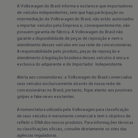
Relatório de Sustentabilidade 2025
A
Volkswagen
do Brasil informa e esclarece que importadores
Relatório de Sustentabilidade 2024
de veículos independentes, sem que haja participação ou
Sustainable-Linked Loan
intermediação da
Volkswagen
do Brasil, não estão autorizados
Tabela de Níveis de Ruído Estático
a importar veículos pela Empresa e, consequentemente, não
Relatório de Sustentabilidade VW | Compromis
Clubes e associações
possuem garantia de fábrica. A
Volkswagen
do Brasil não
Recursos Humanos
garante a disponibilidade de peças de reposição e nem o
Talento Design
atendimento desses veículos em sua rede de concessionárias.
Programa de visitas VW
A responsabilidade pelo produto, peças de reposição e
Informações Legais
atendimento à legislação brasileira desses veículos é única e
Aviso de Privacidade
exclusiva do adquirente e do Importador Independente.
Política de Cookies
Ofertas Volkswagen 0 km
Vendas e Finanças VWFS
Alerta aos consumidores: a
Volkswagen
do Brasil comercializa
VW Financial Services
seus veículos exclusivamente através de nossa rede de
Vendas Corporativas
concessionárias no Brasil, portanto, fique atento aos possíveis
Rural
golpes e fake news existentes.
Busca de Concessionarias
A nomenclatura utilizada pela
Volkswagen
para classificação
de seus veículos é meramente comercial e tem o objetivo de
refletir o DNA dos nossos produtos. Para informações técnicas
ou classificações oficiais, consulte diretamente os sites das
agências reguladoras.